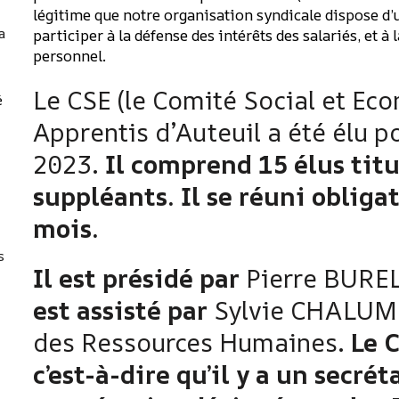
légitime que notre organisation syndicale dispose d’u
a
participer à la défense des intérêts des salariés, et 
personnel.
Le CSE (le Comité Social et E
é
Apprentis d’Auteuil a été élu 
2023.
Il comprend 15 élus titu
suppléants. Il se réuni obliga
mois.
s
Il est présidé par
Pierre BUREL
est assisté par
Sylvie CHALUM
des Ressources Humaines.
Le 
c’est-à-dire qu’il y a un secrét