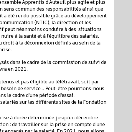
ensemble Apprentis d’Auteuil plus agile et plus
d’un sens commun des responsabilités ainsi que
ail a été rendu possible grâce au développement
communication (NTIC), la direction et les
sif peut néanmoins conduire à des situations
uire à la santé et à l’équilibre des salariés.
u droit à la déconnexion définis au sein de la
prise.
ysés dans le cadre de la commission de suivi de
ivra en 2021.
enus et pas éligible au télétravail, soit par
 besoin de service… Peut-être pourrions-nous
ns le cadre d’une période d’essai.
alariés sur les différents sites de la Fondation
eprise à durée déterminée jusqu’en décembre
on : de travailler sur la prise en compte d’une
is engagés par le salarié. En 2021, nous allons