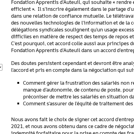
Fondation Apprentis d’Auteuil, qui souhaite « rendre 
efficient ». Il s’inscrire également dans le partage 
dans une relation de confiance mutuelle. Le télétrav
des nouvelles technologies de l’information et de la 
délégations syndicales soulignent qu’un usage exces
difficiles en matière de respect des temps de repos et n
C’est pourquoi, cet accord colle aussi aux principes d
Fondation Apprentis d’Auteuil dans un accord d’entre
Des doutes persistent cependant et devront être anal
l’accord et pris en compte dans la négociation qui su
Comment gérer la frustration des salariés non ret
manque d’autonomie, de contenu de poste, pour
préconiser de mettre les salariés en situation da
Comment s’assurer de l’équité de traitement des s
Nous avons fait le choix de signer cet accord d’entr
2021, et nous avons obtenu dans ce cadre de négociati
indemnité forfaitaire pour la prise en compte des fra