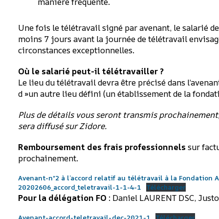
manière fréquente.
Une fois le télétravail signé par avenant, le salarié
moins 7 jours avant la journée de télétravail envisag
circonstances exceptionnelles.
Où le salarié peut-il télétravailler ?
Le lieu du télétravail devra être précisé dans l’avenant
d »un autre lieu défini (un établissement de la fondat
Plus de détails vous seront transmis prochainement,
sera diffusé sur Zidore.
Remboursement des frais professionnels
sur fact
prochainement.
Avenant-n°2 à l’accord relatif au télétravail à la Fondation
20202606_accord_teletravail-1-1-4-1
Télécharger
Pour la délégation FO
: Daniel LAURENT DSC, Just
Avenant-accord-teletravail-dec-2021-1
Télécharger