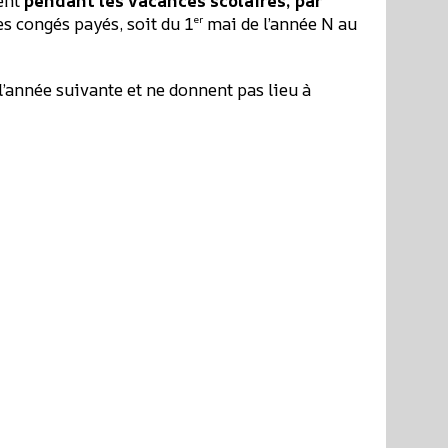
ment
pendant les vacances scolaires, par
es congés payés, soit du 1
mai de l’année N au
er
l’année suivante et ne donnent pas lieu à