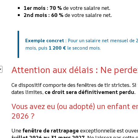
1er mois :
70 %
de votre salaire net.
2nd mois :
60 %
de votre salaire net.
Exemple concret :
Pour un salaire net mensuel de 
mois, puis
1 200 €
le second mois.
Attention aux délais : Ne perde
Ce dispositif comporte des fenêtres de tir strictes. S
dates limites,
ce droit sera définitivement perdu
.
Vous avez eu (ou adopté) un enfant en
2026 ?
Une
fenêtre de rattrapage
exceptionnelle est ouver
juillet 2026 au 31 mars 2027
. Ne laissez pas cette