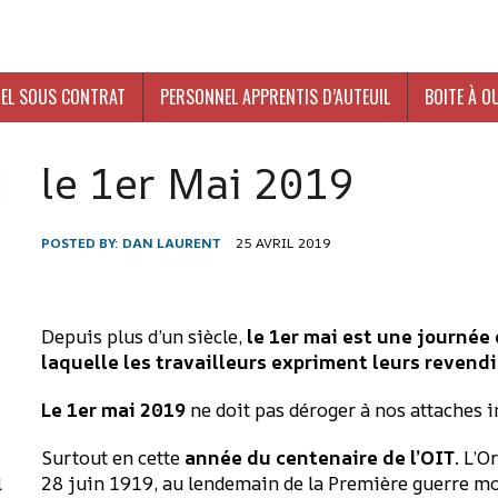
EL SOUS CONTRAT
PERSONNEL APPRENTIS D’AUTEUIL
BOITE À O
le 1er Mai 2019
POSTED BY:
DAN LAURENT
25 AVRIL 2019
Depuis plus d’un siècle,
le 1er mai est une journée 
laquelle les travailleurs expriment leurs revend
-
Le 1er mai 2019
ne doit pas déroger à nos attaches i
Surtout en cette
année du centenaire de l’OIT
. L’O
28 juin 1919, au lendemain de la Première guerre mon
l