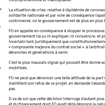
a
La situation de crise, relative à l’épidémie de corona
solidarité nationale et par voie de conséquence l’apai
controversé, où le gouvernement est de plus en plus i
é
FO en appelle en conséquence à stopper le processus p
gouvernement n’a su ni expliquer, ni convaincre, et p
incertain tant juridiquement que constitutionnellemen
« composante majeure du contrat social », à l’arbitr
décennies et générations à venir.
C’est le plus mauvais signal qui pouvait être donné 
s
mobilisés.
FO ne peut que dénoncer une telle attitude de la part
maintient son refus de ce projet, en demande l’abando
pas.
Il va de soi que cette décision interroge d’autant plus 
et du financement dont FO avait déjà dénoncé la natur