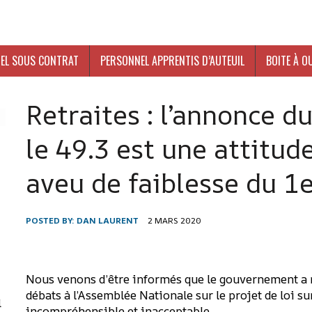
EL SOUS CONTRAT
PERSONNEL APPRENTIS D’AUTEUIL
BOITE À O
Retraites : l’annonce 
le 49.3 est une attitud
aveu de faiblesse du 1e
POSTED BY:
DAN LAURENT
2 MARS 2020
-
Nous venons d’être informés que le gouvernement a re
débats à l’Assemblée Nationale sur le projet de loi sur 
l
incompréhensible et inacceptable.