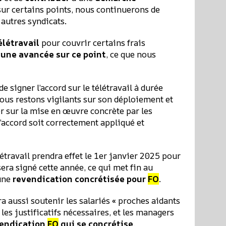
 sur certains points, nous continuerons de
 autres syndicats.
létravail
pour couvrir certains frais
ucune avancée sur ce point
, ce que nous
 de signer l’accord sur le télétravail à durée
us restons vigilants sur son déploiement et
er sur la mise en œuvre concrète par les
l’accord soit correctement appliqué et
létravail prendra effet le 1er janvier 2025 pour
era signé cette année, ce qui met fin au
 une
revendication concrétisée pour
FO
.
ra aussi soutenir les salariés « proches aidants
les justificatifs nécessaires, et les managers
vendication
FO
qui se concrétise
.