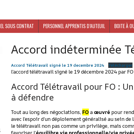
EL SOUS CONTRAT
PERSONNEL APPRENTIS D’AUTEUIL
BOITE À O
Accord indéterminée Té
Accord Télétravail signé le 19 decembre 2024
Télécharger
l’accord télétravail signé le 19 décembre 2024 par FO
Accord Télétravail pour FO : U
à défendre
-
Tout au long des négociations,
FO
a
œuvré
pour rend
avec l’espoir d’un déploiement généralisé au sein de 
le télétravail non pas comme un privilège, mais co
l
favoriser l’
équilibre vie professionnelle/vie privé