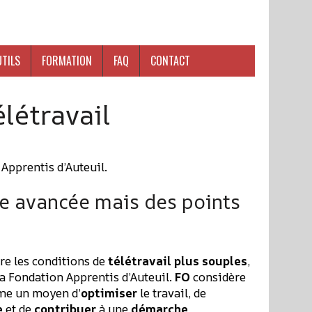
UTILS
FORMATION
FAQ
CONTACT
létravail
 Apprentis d’Auteuil.
ne avancée mais des points
re les conditions de
télétravail
plus souples
,
la Fondation Apprentis d’Auteuil.
FO
considère
mme un moyen d’
optimiser
le travail, de
e
et de
contribuer
à une
démarche