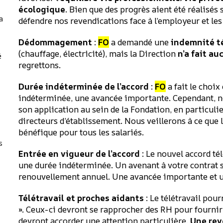
écologique
. Bien que des progrès aient été réalisés
a
défendre nos revendications face à l’employeur et les
Dédommagement
:
FO
a demandé une
indemnité té
(chauffage, électricité), mais la Direction
n’a fait a
é
regrettons.
Durée indéterminée de l’accord
:
FO
a fait le choix
indéterminée, une avancée importante. Cependant, no
son application au sein de la Fondation, en particuli
directeurs d’établissement. Nous veillerons à ce que 
bénéfique pour tous les salariés.
s
Entrée en vigueur de l’accord
: Le nouvel accord té
une durée indéterminée. Un avenant à votre contrat s
renouvellement annuel. Une avancée importante et
Télétravail et proches aidants
: Le télétravail pour
». Ceux-ci devront se rapprocher des RH pour fournir 
devront accorder une attention particulière.
Une re