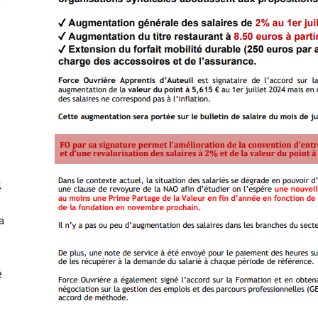
-
l
a
é