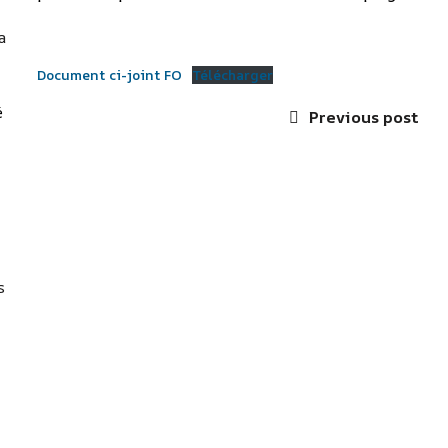
a
Document ci-joint FO
Télécharger
é
Previous post
s