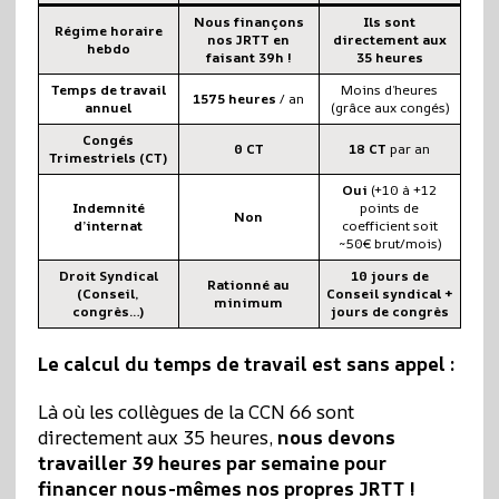
Nous finançons
Ils sont
Régime horaire
nos JRTT en
directement aux
hebdo
faisant 39h !
35 heures
Temps de travail
Moins d’heures
1575 heures
/ an
annuel
(grâce aux congés)
Congés
0 CT
18 CT
par an
Trimestriels (CT)
Oui
(+10 à +12
Indemnité
points de
Non
d’internat
coefficient soit
~50€ brut/mois)
Droit Syndical
10 jours de
Rationné au
(Conseil,
Conseil syndical +
minimum
congrès…)
jours de congrès
Le calcul du temps de travail est sans appel :
Là où les collègues de la CCN 66 sont
directement aux 35 heures,
nous devons
travailler 39 heures par semaine pour
financer nous-mêmes nos propres JRTT !